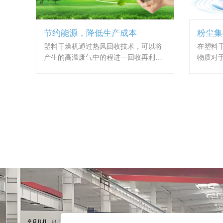
节约能源，降低生产成本
粉尘集
环境
塑料干燥机通过热风回收技术，可以将
在塑料
产生的高温废气中的程进一回收再利
物质对
用。这种方法不仅能够显著减少能源的
成潜在
浪费，还能够在一定程度上减轻企业的
效捕捉
生产成本。通过回收和再利用热风，企
尘对于
业可以在维持高效生产的同时减少能源
于改善
开支，提高经济效益。
度，同